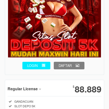
LOGIN
DAFTAR
Show More
88.889
$
Regular License
Regular
Included:
GANDACUAN
License
Included:
SLOT DEPO 5K
SELECTED