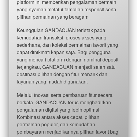
platform ini memberikan pengalaman bermain
yang nyaman melalui tampilan responsif serta
pilihan permainan yang beragam.
Keunggulan GANDACUAN terletak pada
kemudahan transaksi, proses akses yang
sederhana, dan koleksi permainan favorit yang
dapat dinikmati kapan saja. Bagi pengguna
yang mencari platform dengan nominal deposit
terjangkau, GANDACUAN menjadi salah satu
destinasi pilihan dengan fitur menarik dan
layanan yang mudah digunakan.
Melalui inovasi serta pembaruan fitur secara
berkala, GANDACUAN terus menghadirkan
pengalaman digital yang lebih optimal.
Kombinasi antara akses cepat, pilihan
permainan populer, dan kemudahan
pembayaran menjadikannya pilihan favorit bagi