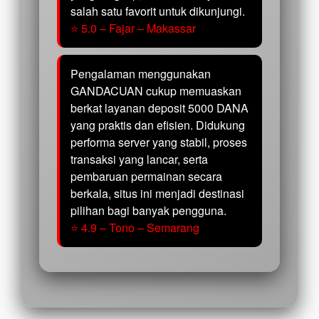
salah satu favorit untuk dikunjungi.
⭐ 5.0 – Fajar – Makassar
Pengalaman menggunakan
GANDACUAN cukup memuaskan
berkat layanan deposit 5000 DANA
yang praktis dan efisien. Didukung
performa server yang stabil, proses
transaksi yang lancar, serta
pembaruan permainan secara
berkala, situs ini menjadi destinasi
pilihan bagi banyak pengguna.
⭐ 4.9 – Tono – Semarang