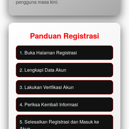
pengguna masa kini.
Panduan Registrasi
1. Buka Halaman Registrasi
2. Lengkapi Data Akun
3. Lakukan Verifikasi Akun
4. Periksa Kembali Informasi
5. Selesaikan Registrasi dan Masuk ke
Akun