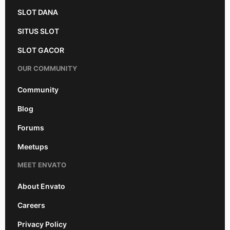
SLOT DANA
SITUS SLOT
SLOT GACOR
OUR COMMUNITY
Community
Blog
Forums
Meetups
MEET ENVATO
About Envato
Careers
Privacy Policy