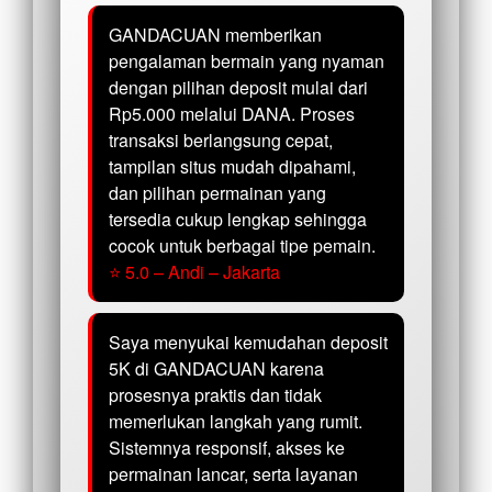
GANDACUAN memberikan
pengalaman bermain yang nyaman
dengan pilihan deposit mulai dari
Rp5.000 melalui DANA. Proses
transaksi berlangsung cepat,
tampilan situs mudah dipahami,
dan pilihan permainan yang
tersedia cukup lengkap sehingga
cocok untuk berbagai tipe pemain.
⭐ 5.0 – Andi – Jakarta
Saya menyukai kemudahan deposit
5K di GANDACUAN karena
prosesnya praktis dan tidak
memerlukan langkah yang rumit.
Sistemnya responsif, akses ke
permainan lancar, serta layanan