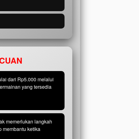
ACUAN
i dari Rp5.000 melalui
permainan yang tersedia
dak memerlukan langkah
ap membantu ketika