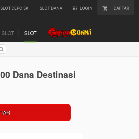
SLOT DEPO 5K
SLOT DANA
LOGIN
DAFTAR
 SLOT
SLOT
Search
000 Dana Destinasi
FTAR