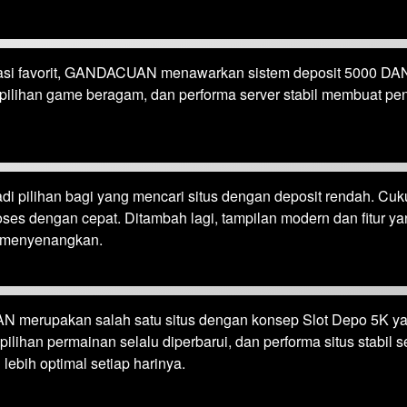
nasi favorit, GANDACUAN menawarkan sistem deposit 5000 DANA
 pilihan game beragam, dan performa server stabil membuat p
 pilihan bagi yang mencari situs dengan deposit rendah. 
oses dengan cepat. Ditambah lagi, tampilan modern dan fitur 
n menyenangkan.
merupakan salah satu situs dengan konsep Slot Depo 5K yang
ilihan permainan selalu diperbarui, dan performa situs stabil
ebih optimal setiap harinya.