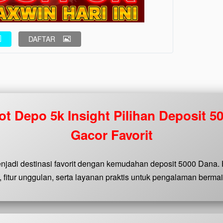
DAFTAR
 Depo 5k Insight Pilihan Deposit 50
Gacor Favorit
di destinasi favorit dengan kemudahan deposit 5000 Dana. H
, fitur unggulan, serta layanan praktis untuk pengalaman berma