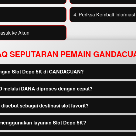
4. Periksa Kembali Informasi
Masuk ke Akun
AQ SEPUTARAN PEMAIN GANDACU
ngan Slot Depo 5K di GANDACUAN?
0 melalui DANA diproses dengan cepat?
ebut sebagai destinasi slot favorit?
 menggunakan layanan Slot Depo 5K?