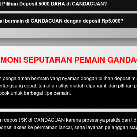
ht Pilihan Deposit 5000 DANA di GANDACUAN?
ai bermain di GANDACUAN dengan deposit Rp5.000?
IMONI SEPUTARAN PEMAIN GAND
ngalaman bermain yang nyaman dengan pilihan deposit mula
rlangsung cepat, tampilan situs mudah dipahami, dan pilihan 
cok untuk berbagai tipe pemain.
 deposit 5K di GANDACUAN karena prosesnya praktis dan ti
ponsif, akses ke permainan lancar, serta layanan pelanggan si