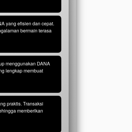
 yang efisien dan cepat.
engalaman bermain terasa
Cukup menggunakan DANA
yang lengkap membuat
 praktis. Transaksi
 sehingga memberikan