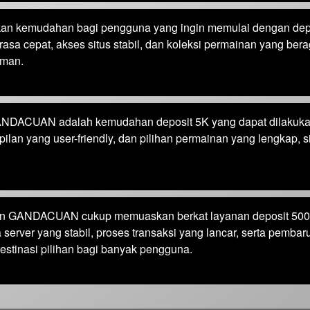
kemudahan bagi pengguna yang ingin memulai dengan depo
rasa cepat, akses situs stabil, dan koleksi permainan yang 
aman.
ANDACUAN adalah kemudahan deposit 5K yang dapat dilakuka
pilan yang user-friendly, dan pilihan permainan yang lengkap, si
 GANDACUAN cukup memuaskan berkat layanan deposit 5000
 server yang stabil, proses transaksi yang lancar, serta pemb
 destinasi pilihan bagi banyak pengguna.