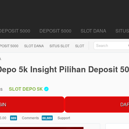
DEPOSIT 5000
DEPOSIT 5000
SLOT DANA
SITUS
POSIT 5000
SLOT DANA
SITUS SLOT
SLOT
A
po 5k Insight Pilihan Deposit 5
es
SLOT DEPO 5K
GIN
DA
5.00
5.00
Comments
Support
889
88,889
stars