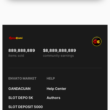
889,888,889
$8,889,888,889
items sold
community earnings
ENVATO MARKET
HELP
GANDACUAN
Help Center
SLOT DEPO 5K
Authors
SLOT DEPOSIT 5000