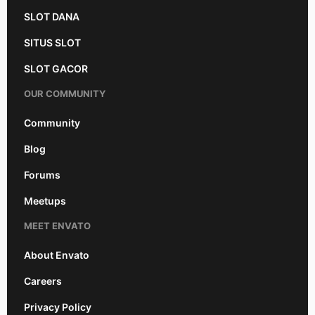
SLOT DANA
SITUS SLOT
SLOT GACOR
OUR COMMUNITY
Community
Blog
Forums
Meetups
MEET ENVATO
About Envato
Careers
Privacy Policy