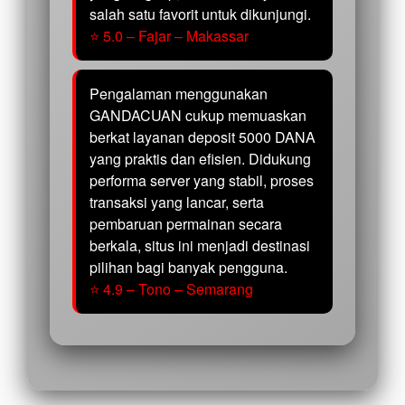
salah satu favorit untuk dikunjungi.
⭐ 5.0 – Fajar – Makassar
Pengalaman menggunakan
GANDACUAN cukup memuaskan
berkat layanan deposit 5000 DANA
yang praktis dan efisien. Didukung
performa server yang stabil, proses
transaksi yang lancar, serta
pembaruan permainan secara
berkala, situs ini menjadi destinasi
pilihan bagi banyak pengguna.
⭐ 4.9 – Tono – Semarang