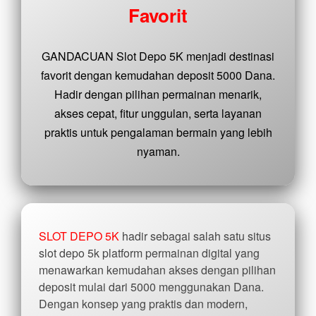
buyer
Favorit
fee.
View
GANDACUAN Slot Depo 5K menjadi destinasi
license
favorit dengan kemudahan deposit 5000 Dana.
details
Hadir dengan pilihan permainan menarik,
akses cepat, fitur unggulan, serta layanan
praktis untuk pengalaman bermain yang lebih
nyaman.
SLOT DEPO 5K
hadir sebagai salah satu situs
slot depo 5k platform permainan digital yang
menawarkan kemudahan akses dengan pilihan
deposit mulai dari 5000 menggunakan Dana.
Dengan konsep yang praktis dan modern,