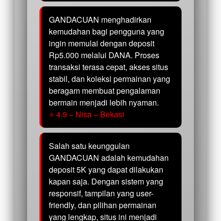
GANDACUAN menghadirkan
kemudahan bagi pengguna yang
ingin memulai dengan deposit
Rp5.000 melalui DANA. Proses
transaksi terasa cepat, akses situs
stabil, dan koleksi permainan yang
beragam membuat pengalaman
bermain menjadi lebih nyaman.
⭐ 4.9 – Nisa – Bekasi
Salah satu keunggulan
GANDACUAN adalah kemudahan
deposit 5K yang dapat dilakukan
kapan saja. Dengan sistem yang
responsif, tampilan yang user-
friendly, dan pilihan permainan
yang lengkap, situs ini menjadi