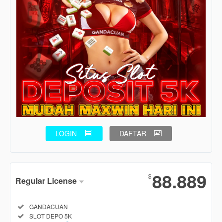
LOGIN
DAFTAR
Show More
88.889
$
Regular License
Regular
Included:
GANDACUAN
License
Included:
SLOT DEPO 5K
SELECTED