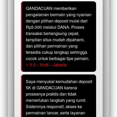
GANDACUAN memberikan
pengalaman bermain yang nyaman
dengan pilihan deposit mulai dari
Rp5.000 melalui DANA. Proses
transaksi berlangsung cepat,
tampilan situs mudah dipahami,
dan pilihan permainan yang
tersedia cukup lengkap sehingga
cocok untuk berbagai tipe pemain.
⭐ 5.0 – Andi – Jakarta
Saya menyukai kemudahan deposit
5K di GANDACUAN karena
prosesnya praktis dan tidak
memerlukan langkah yang rumit.
Sistemnya responsif, akses ke
permainan lancar, serta layanan