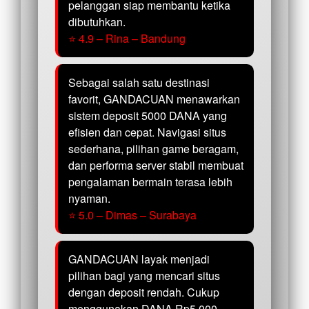
pelanggan siap membantu ketika
dibutuhkan.
⭐ 4.9 – Rina – Bandung
Sebagai salah satu destinasi
favorit, GANDACUAN menawarkan
sistem deposit 5000 DANA yang
efisien dan cepat. Navigasi situs
sederhana, pilihan game beragam,
dan performa server stabil membuat
pengalaman bermain terasa lebih
nyaman.
⭐ 5.0 – Dimas – Surabaya
GANDACUAN layak menjadi
pilihan bagi yang mencari situs
dengan deposit rendah. Cukup
menggunakan DANA Rp5.000,