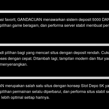
nasi favorit, GANDACUAN menawarkan sistem deposit 5000 DANA
 pilihan game beragam, dan performa server stabil membuat p
 pilihan bagi yang mencari situs dengan deposit rendah. 
oses dengan cepat. Ditambah lagi, tampilan modern dan fitur 
n menyenangkan.
merupakan salah satu situs dengan konsep Slot Depo 5K yang
ilihan permainan selalu diperbarui, dan performa situs stabil
ebih optimal setiap harinya.