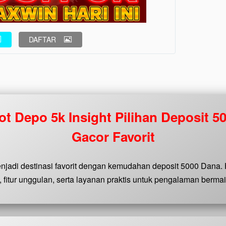
DAFTAR
 Depo 5k Insight Pilihan Deposit 50
Gacor Favorit
di destinasi favorit dengan kemudahan deposit 5000 Dana. H
, fitur unggulan, serta layanan praktis untuk pengalaman berma