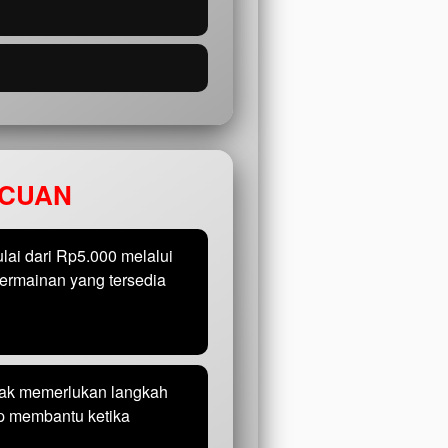
ACUAN
i dari Rp5.000 melalui
permainan yang tersedia
dak memerlukan langkah
ap membantu ketika