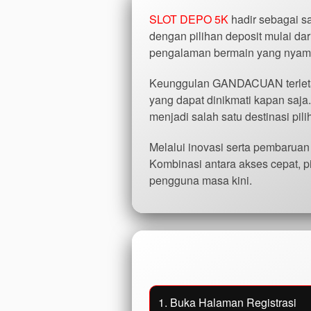
SLOT DEPO 5K
hadir sebagai s
dengan pilihan deposit mulai d
pengalaman bermain yang nyaman
Keunggulan GANDACUAN terletak 
yang dapat dinikmati kapan saj
menjadi salah satu destinasi pi
Melalui inovasi serta pembaruan
Kombinasi antara akses cepat, p
pengguna masa kini.
1. Buka Halaman Registrasi