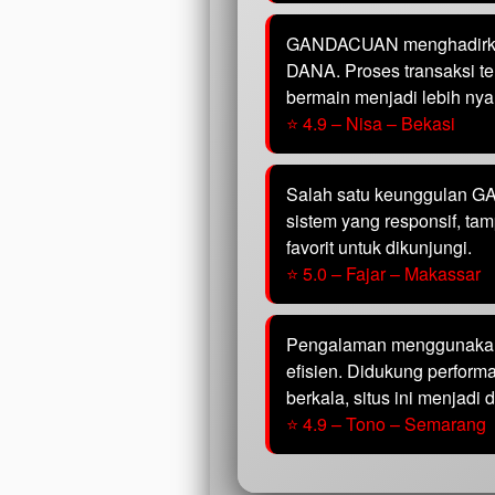
GANDACUAN menghadirkan 
DANA. Proses transaksi te
bermain menjadi lebih ny
⭐ 4.9 – Nisa – Bekasi
Salah satu keunggulan G
sistem yang responsif, tam
favorit untuk dikunjungi.
⭐ 5.0 – Fajar – Makassar
Pengalaman menggunakan
efisien. Didukung performa
berkala, situs ini menjadi
⭐ 4.9 – Tono – Semarang