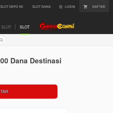
SLOT DEPO 5K
SLOT DANA
LOGIN
DAFTAR
 SLOT
SLOT
Search
000 Dana Destinasi
FTAR