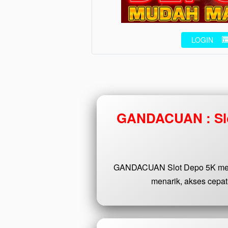
LOGIN
GANDACUAN : Slot
GANDACUAN Slot Depo 5K menja
menarik, akses cepat