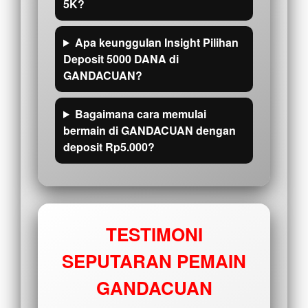
5K?
Apa keunggulan Insight Pilihan
Deposit 5000 DANA di
GANDACUAN?
Bagaimana cara memulai
bermain di GANDACUAN dengan
deposit Rp5.000?
TESTIMONI
SEPUTARAN PEMAIN
GANDACUAN