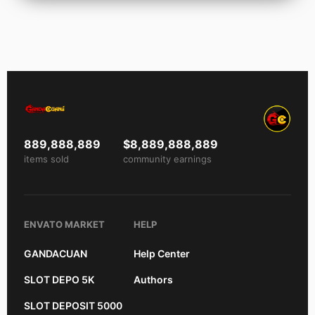
889,888,889
$8,889,888,889
items sold
community earnings
ENVATO MARKET
HELP
GANDACUAN
Help Center
SLOT DEPO 5K
Authors
SLOT DEPOSIT 5000