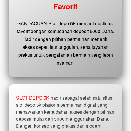
buyer
Favorit
fee.
View
GANDACUAN Slot Depo 5K menjadi destinasi
license
favorit dengan kemudahan deposit 5000 Dana.
details
Hadir dengan pilihan permainan menarik,
akses cepat, fitur unggulan, serta layanan
praktis untuk pengalaman bermain yang lebih
nyaman.
SLOT DEPO 5K
hadir sebagai salah satu situs
slot depo 5k platform permainan digital yang
menawarkan kemudahan akses dengan pilihan
deposit mulai dari 5000 menggunakan Dana.
Dengan konsep yang praktis dan modern,