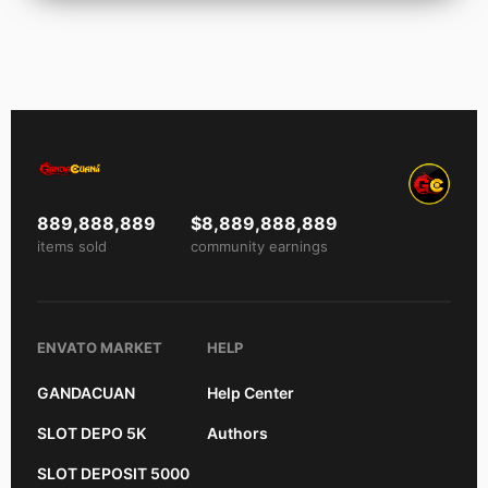
889,888,889
$8,889,888,889
items sold
community earnings
ENVATO MARKET
HELP
GANDACUAN
Help Center
SLOT DEPO 5K
Authors
SLOT DEPOSIT 5000