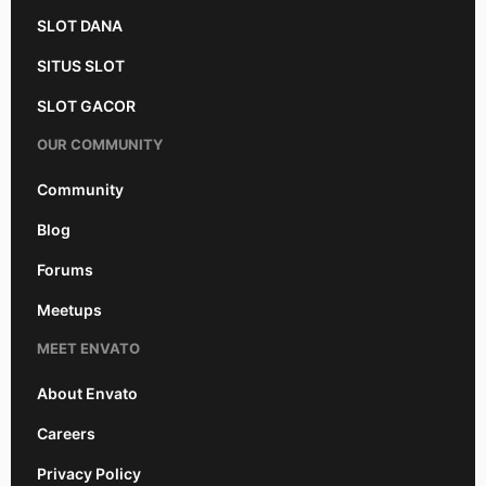
SLOT DANA
SITUS SLOT
SLOT GACOR
OUR COMMUNITY
Community
Blog
Forums
Meetups
MEET ENVATO
About Envato
Careers
Privacy Policy