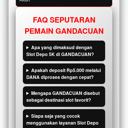
FAQ SEPUTARAN
PEMAIN GANDACUAN
Apa yang dimaksud dengan
Slot Depo 5K di GANDACUAN?
Apakah deposit Rp5.000 melalui
DANA diproses dengan cepat?
Mengapa GANDACUAN disebut
sebagai destinasi slot favorit?
Siapa saja yang cocok
menggunakan layanan Slot Depo