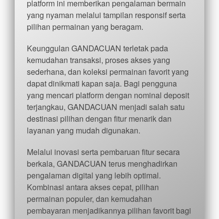
platform ini memberikan pengalaman bermain
yang nyaman melalui tampilan responsif serta
pilihan permainan yang beragam.
Keunggulan GANDACUAN terletak pada
kemudahan transaksi, proses akses yang
sederhana, dan koleksi permainan favorit yang
dapat dinikmati kapan saja. Bagi pengguna
yang mencari platform dengan nominal deposit
terjangkau, GANDACUAN menjadi salah satu
destinasi pilihan dengan fitur menarik dan
layanan yang mudah digunakan.
Melalui inovasi serta pembaruan fitur secara
berkala, GANDACUAN terus menghadirkan
pengalaman digital yang lebih optimal.
Kombinasi antara akses cepat, pilihan
permainan populer, dan kemudahan
pembayaran menjadikannya pilihan favorit bagi