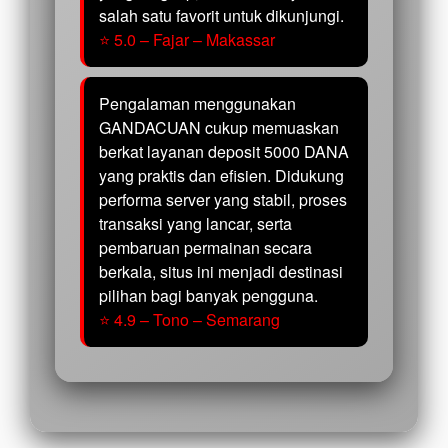
salah satu favorit untuk dikunjungi.
⭐ 5.0 – Fajar – Makassar
Pengalaman menggunakan
GANDACUAN cukup memuaskan
berkat layanan deposit 5000 DANA
yang praktis dan efisien. Didukung
performa server yang stabil, proses
transaksi yang lancar, serta
pembaruan permainan secara
berkala, situs ini menjadi destinasi
pilihan bagi banyak pengguna.
⭐ 4.9 – Tono – Semarang